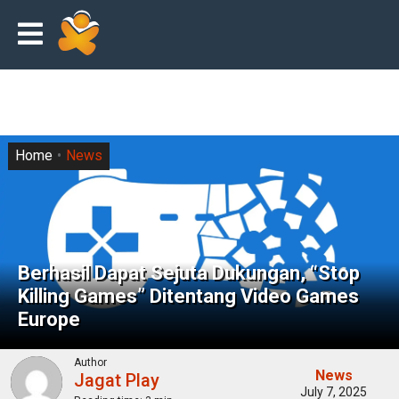
Home
News
Berhasil Dapat Sejuta Dukungan, “Stop
Killing Games” Ditentang Video Games
Europe
Author
News
Jagat Play
July 7, 2025