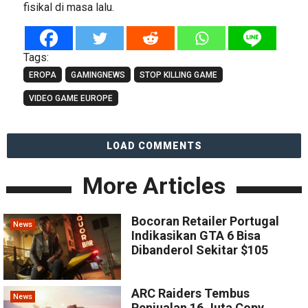
fisikal di masa lalu.
Tags:
EROPA
GAMINGNEWS
STOP KILLING GAME
VIDEO GAME EUROPE
LOAD COMMENTS
More Articles
Bocoran Retailer Portugal
News
Indikasikan GTA 6 Bisa
Dibanderol Sekitar $105
ARC Raiders Tembus
News
Penjualan 16 Juta Copy