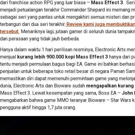
dari franchise action RPG yang luar biasa –
Mass Effect 3
. Ser
menjadi petualangan terakhir Commander Shepard ini memang 
sebagai seri yang pantas untuk mengakhiri semua misteri dan p
terbangun dari dua seri terakhir.
Review kami juga membuktikan
tersebut.
Menariknya lagi, jutaan gamer di seluruh dunia tampa
dan perasaan yang tidak jauh berbeda.
Hanya dalam waktu 1 hari perilisan resminya, Electronic Arts men
menjual
kurang lebih 900.000 kopi Mass Effect 3
hanya dari pa
tentu menjadi permulaan bagus bagi EA. Game ini bahkan berhasi
penjualan untuk beberapa toko retail besar di negara Paman Sam
memastikan diri dapat memenuhi permintaan game yang melonjak
dunia, Electronic Arts dan Bioware sudah
mengapalkan kurang le
Mass Effect 3. Lewat kesempatan yang sama, Boss EA –
John R
mengabarkan bahwa game MMO teranyar Bioware – Star Wars k
pengguna aktif hingga 1,7 juta orang.