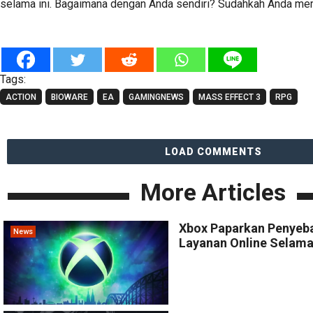
selama ini. Bagaimana dengan Anda sendiri? Sudahkah Anda m
Tags:
ACTION
BIOWARE
EA
GAMINGNEWS
MASS EFFECT 3
RPG
LOAD COMMENTS
More Articles
Xbox Paparkan Penyeb
News
Layanan Online Selama