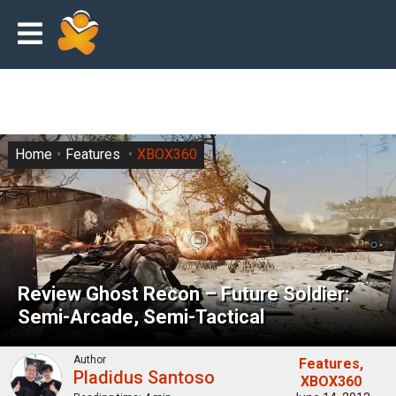
Home
Features
XBOX360
Review Ghost Recon – Future Soldier:
Semi-Arcade, Semi-Tactical
Author
Features
Pladidus Santoso
XBOX360