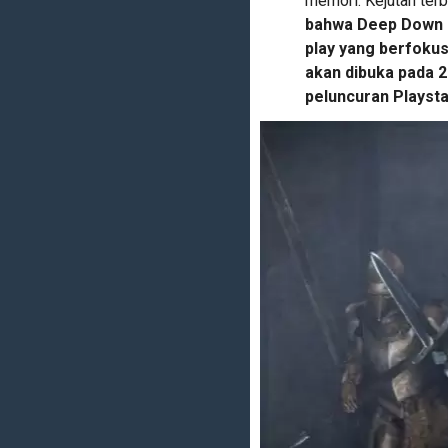
memori. Kejutan te
bahwa Deep Down a
play yang berfoku
akan dibuka pada 
peluncuran Playsta