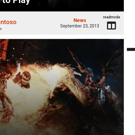
readmode
News
antoso
September 23, 2013
n