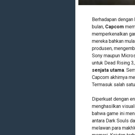
Berhadapan dengan k
bulan,
Capcom
mema
memperkenalkan game
mereka bahkan mulai
produsen, mengemba
Sony maupun Micros
untuk Dead Rising 3
senjata utama
. Sem
Capcom akhirnya mem
Termasuk salah satu
Diperkuat dengan e
menghasilkan visuali
bahwa game ini meng
antara Dark Souls d
melawan para makhluk