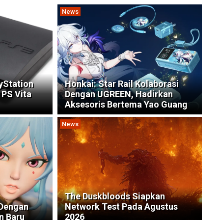
News
yStation
Honkai: Star Rail Kolaborasi
 PS Vita
Dengan UGREEN, Hadirkan
Aksesoris Bertema Yao Guang
News
The Duskbloods Siapkan
 Dengan
Network Test Pada Agustus
n Baru
2026