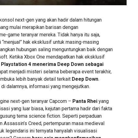
onsol next-gen yang akan hadir dalam hitungan
ng mulai merapikan barisan dengan
-game teranyar mereka. Tidak hanya itu saja,
 “menjual” hak eksklusif untuk masing-masing
ngkan hubungan saling menguntungkan baik dengan
oft. Ketika Xbox One mendapatkan hak eksklusif
,
Playstation 4 menerima Deep Down sebagai
pat menjadi misteri selama beberapa event terakhir,
buka lebih banyak detail terkait
Deep Down
.
 di dalamnya, informasi yang mengejutkan.
ngine next-gen teranyar Capcom –
Panta Rhei
yang
sasi yang luar biasa, kejutan pertama hadir dari fakta
usung tema science fiction. Seperti perpaduan
an Assassin’s Creed, pertempuran masa medieval
 legendaris ini ternyata hanyalah visualisasi