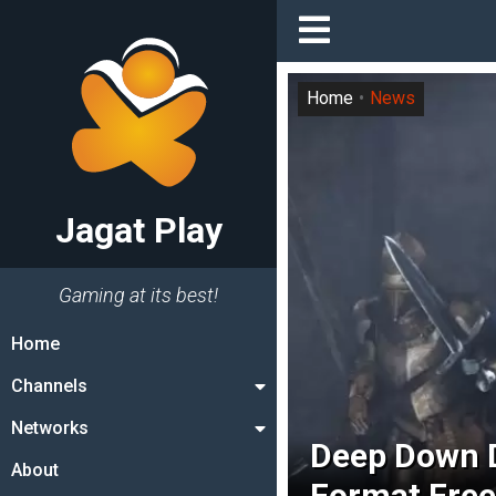
Home
News
Jagat Play
Gaming at its best!
Home
Channels
Networks
Deep Down D
About
Format Free