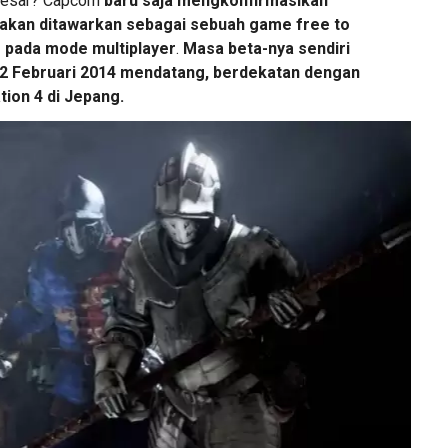
rbesar? Capcom
baru saja mengkonfirmasikan
kan ditawarkan sebagai sebuah game free to
s pada mode multiplayer
.
Masa beta-nya sendiri
22 Februari 2014 mendatang, berdekatan dengan
tion 4 di Jepang.