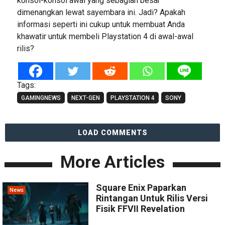
konsol-konsol awal yang sebagian besar
dimenangkan lewat sayembara ini. Jadi? Apakah
informasi seperti ini cukup untuk membuat Anda
khawatir untuk membeli Playstation 4 di awal-awal
rilis?
Tags:
GAMINGNEWS
NEXT-GEN
PLAYSTATION 4
SONY
LOAD COMMENTS
More Articles
Square Enix Paparkan
News
Rintangan Untuk Rilis Versi
Fisik FFVII Revelation