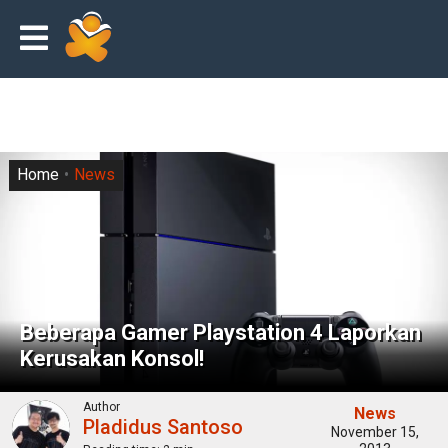
Home
News
Beberapa Gamer Playstation 4 Laporkan
Kerusakan Konsol!
Author
News
Pladidus Santoso
November 15,