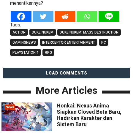
menantikannya?
Tags:
ACTION
DUKE NUKEM
DUKE NUKEM: MASS DESTRUCTION
GAMINGNEWS
INTERCEPTOR ENTERTAINMENT
PC
PLAYSTATION 4
RPG
LOAD COMMENTS
More Articles
Honkai: Nexus Anima
News
Siapkan Closed Beta Baru,
Hadirkan Karakter dan
Sistem Baru