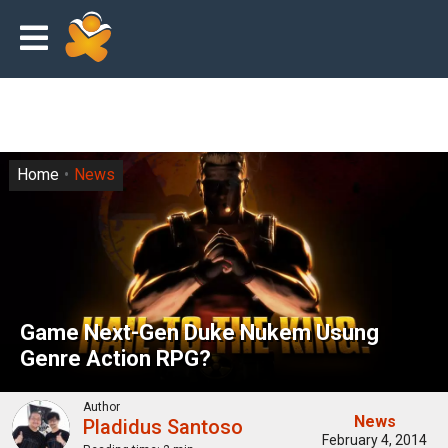
Home
News
Game Next-Gen Duke Nukem Usung
Genre Action RPG?
Author
News
Pladidus Santoso
February 4, 2014