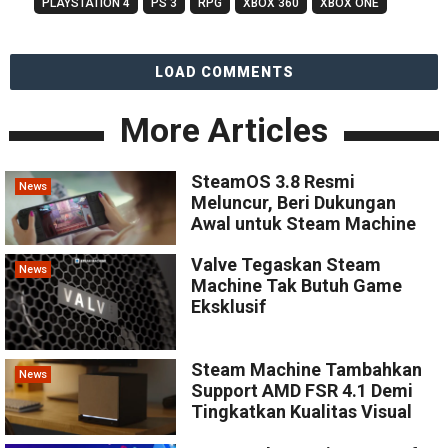
PLAYSTATION 4
PS 3
RPG
XBOX 360
XBOX ONE
LOAD COMMENTS
More Articles
SteamOS 3.8 Resmi
News
Meluncur, Beri Dukungan
Awal untuk Steam Machine
Valve Tegaskan Steam
News
Machine Tak Butuh Game
Eksklusif
Steam Machine Tambahkan
News
Support AMD FSR 4.1 Demi
Tingkatkan Kualitas Visual