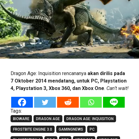
Dragon Age: Inquisition rencananya
akan dirilis pada
7 Oktober 2014 mendatang, untuk PC, Playstation
4, Playstation 3, Xbox 360, dan Xbox One
.
Can’t wait!
Tags:
BIOWARE
DRAGON AGE
DRAGON AGE: INQUISITION
FROSTBITE ENGINE 3.0
GAMINGNEWS
PC