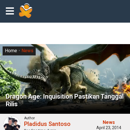
Home
News
Dragon Age: Inquisition Pastikan Tanggal
Rilis
Author
News
Pladidus Santoso
April 23, 2014