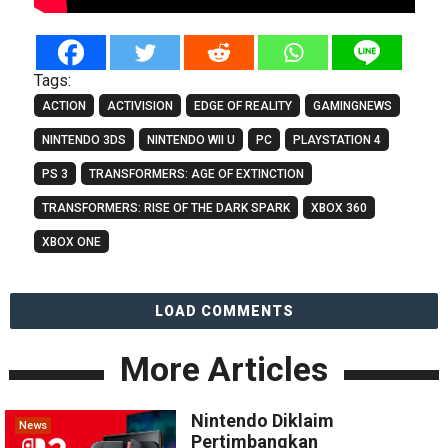
Tags:
ACTION
ACTIVISION
EDGE OF REALITY
GAMINGNEWS
NINTENDO 3DS
NINTENDO WII U
PC
PLAYSTATION 4
PS 3
TRANSFORMERS: AGE OF EXTINCTION
TRANSFORMERS: RISE OF THE DARK SPARK
XBOX 360
XBOX ONE
LOAD COMMENTS
More Articles
Nintendo Diklaim
News
Pertimbangkan