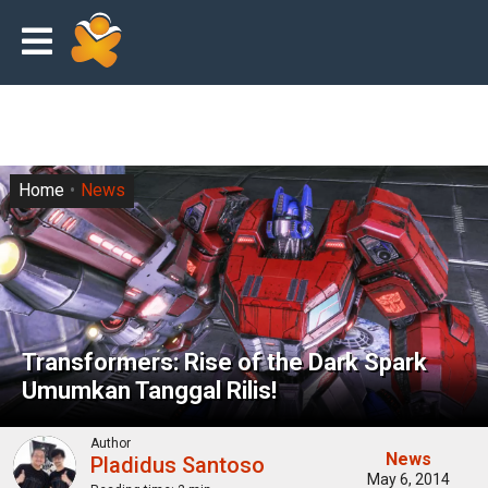
Home
News
Transformers: Rise of the Dark Spark
Umumkan Tanggal Rilis!
Author
News
Pladidus Santoso
May 6, 2014