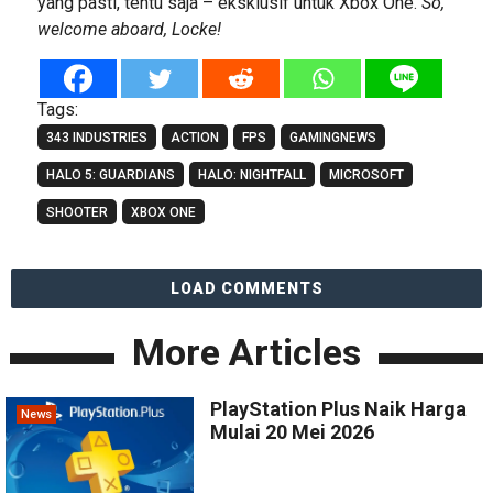
yang pasti, tentu saja – eksklusif untuk Xbox One.
So,
welcome aboard, Locke!
Tags:
343 INDUSTRIES
ACTION
FPS
GAMINGNEWS
HALO 5: GUARDIANS
HALO: NIGHTFALL
MICROSOFT
SHOOTER
XBOX ONE
LOAD COMMENTS
More Articles
PlayStation Plus Naik Harga
News
Mulai 20 Mei 2026