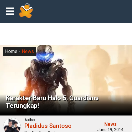
Home
News
Karakter Baru Halo 5: Guardians
Terungkap!
Author
News
Pladidus Santoso
June 19, 2014