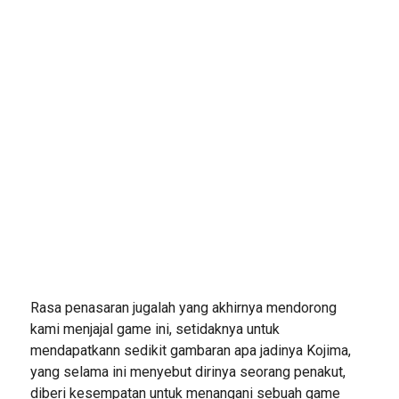
Rasa penasaran jugalah yang akhirnya mendorong
kami menjajal game ini, setidaknya untuk
mendapatkann sedikit gambaran apa jadinya Kojima,
yang selama ini menyebut dirinya seorang penakut,
diberi kesempatan untuk menangani sebuah game