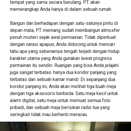
tempat yang sama secara berulang. P.T. akan
memerangkap Anda hanya di dalam sebuah rumah.
Bangun dan berhadapan dengan satu-satunya pintu di
depan mata, P.T. memang sudah membangun atmosfer
penuh misteri sejak awal permainan. Tidak diperkuat
dengan narasi apapun, Anda didorong untuk mencari
tahu apa yang sebenarnya tengah terjadi dengan hidup
karakter utama yang Anda gunakan lewat progress
permainan itu sendiri. Ruangan yang bisa Anda jelajahi
juga sangat terbatas: hanya dua koridor panjang yang
terbatas dan sebuah kamar mandi. Di sepanjang dua
koridor panjang ini, Anda akan melihat tiga buah meja
dengan tiga aksesoris berbeda. Satu meja kecil untuk
alarm digital, satu meja untuk memuat semua foto
pribadi, dan sebuah meja berisikan radio tua yang
seringkali tidak mau berhenti meracau.