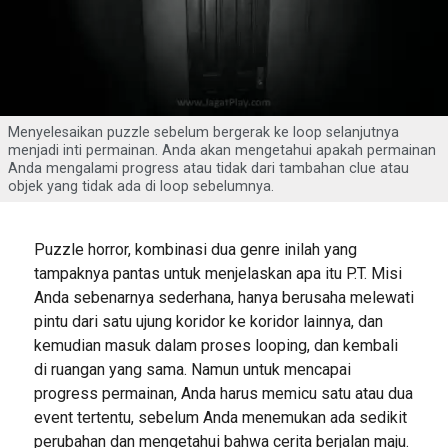
Menyelesaikan puzzle sebelum bergerak ke loop selanjutnya
menjadi inti permainan. Anda akan mengetahui apakah permainan
Anda mengalami progress atau tidak dari tambahan clue atau
objek yang tidak ada di loop sebelumnya.
Puzzle horror, kombinasi dua genre inilah yang
tampaknya pantas untuk menjelaskan apa itu P.T. Misi
Anda sebenarnya sederhana, hanya berusaha melewati
pintu dari satu ujung koridor ke koridor lainnya, dan
kemudian masuk dalam proses looping, dan kembali
di ruangan yang sama. Namun untuk mencapai
progress permainan, Anda harus memicu satu atau dua
event tertentu, sebelum Anda menemukan ada sedikit
perubahan dan mengetahui bahwa cerita berjalan maju.