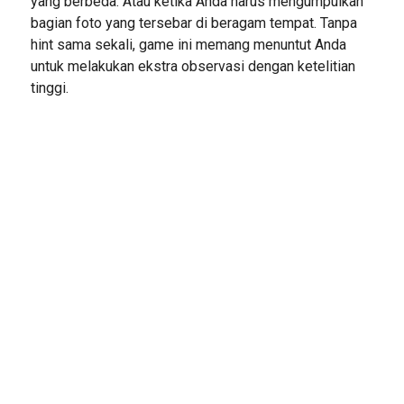
yang berbeda. Atau ketika Anda harus mengumpulkan
bagian foto yang tersebar di beragam tempat. Tanpa
hint sama sekali, game ini memang menuntut Anda
untuk melakukan ekstra observasi dengan ketelitian
tinggi.