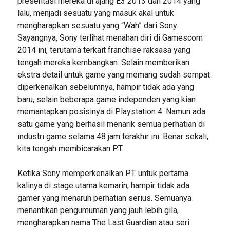
presentasi mereka di ajang E3 2013 dan 2014 yang
lalu, menjadi sesuatu yang masuk akal untuk
mengharapkan sesuatu yang “Wah” dari Sony.
Sayangnya, Sony terlihat menahan diri di Gamescom
2014 ini, terutama terkait franchise raksasa yang
tengah mereka kembangkan. Selain memberikan
ekstra detail untuk game yang memang sudah sempat
diperkenalkan sebelumnya, hampir tidak ada yang
baru, selain beberapa game independen yang kian
memantapkan posisinya di Playstation 4. Namun ada
satu game yang berhasil menarik semua perhatian di
industri game selama 48 jam terakhir ini. Benar sekali,
kita tengah membicarakan P.T.
Ketika Sony memperkenalkan P.T. untuk pertama
kalinya di stage utama kemarin, hampir tidak ada
gamer yang menaruh perhatian serius. Semuanya
menantikan pengumuman yang jauh lebih gila,
mengharapkan nama The Last Guardian atau seri