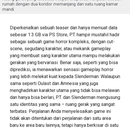
rumah dengan dua koridor memanjang dan satu ruang kamar
mandi.
Diperkenalkan sebuah teaser dan hanya memuat data
sebesar 1.3 GB via PS Store, P.T. hampir mustahil hadir
sebagai sebuah game horror kompleks, dengan cut-
scene, segudang karakter, atau mekanik gameplay
yang membuat sang karakter utama mampu melakukan
gerakan yang bervariasi. Benar saja, seperti yang bisa
diprediksi, ia menawarkan sensasi gameplay horror
yang lebih melekat kuat kepada Slenderman. Walaupun
sama seperti Oulast dan Amnesia yang juga
menghadirkan karakter utama yang tidak bisa melawan
dan hanya bisa berlari, P.T. dan Slenderman mengusung
satu identitas yang sama – ruang gerak yang sangat
terbatas. Perjalanan Anda menyelesaikan game ini
tidak akan ditentukan dari perjalanan dari satu area
baru ke area baru lainnya, tetapi hanya berkisar di satu