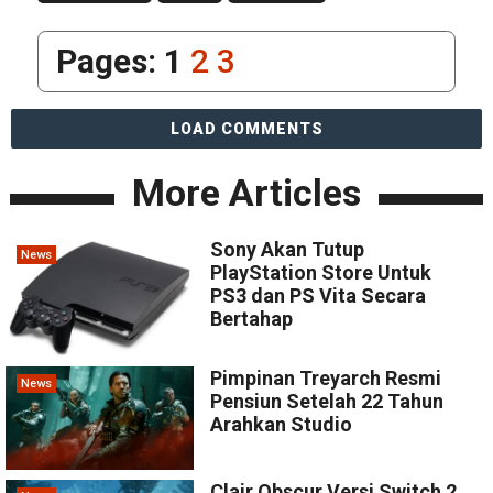
Pages:
1
2
3
LOAD COMMENTS
More Articles
Sony Akan Tutup
News
PlayStation Store Untuk
PS3 dan PS Vita Secara
Bertahap
Pimpinan Treyarch Resmi
News
Pensiun Setelah 22 Tahun
Arahkan Studio
Clair Obscur Versi Switch 2