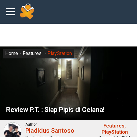
Home
Features
PlayStation
Review P.T. : Siap Pipis di Celana!
Author
Features
Pladidus Santoso
PlayStation