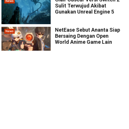
News
Sulit Terwujud Akibat
Gunakan Unreal Engine 5
NetEase Sebut Ananta Siap
News
Bersaing Dengan Open
World Anime Game Lain