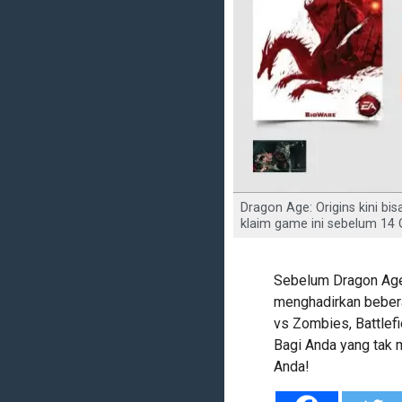
Dragon Age: Origins kini b
klaim game ini sebelum 14 
Sebelum Dragon Age:
menghadirkan beber
vs Zombies, Battlef
Bagi Anda yang tak m
Anda!