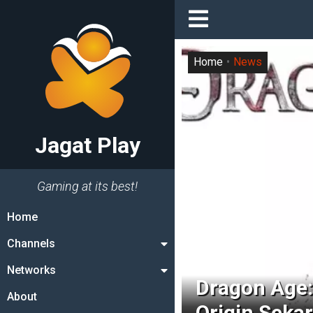
Home
News
Jagat Play
Gaming at its best!
Home
Channels
Networks
Dragon Age: 
About
Origin Seka