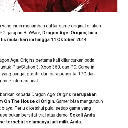
a yang ingin menambah daftar game original di akun
RPG garapan BioWare,
Dragon Age: Origins
,
bisa
tis mulai hari ini hingga 14 Oktober 2014
ragon Age: Origins pertama kali diluncurkan pada
untuk PlayStation 3, Xbox 360, dan PC. Game ini
yang sangat positif dari para pencinta RPG dan
game internasional.
diberikan kepada Dragon Age: Origins
merupakan
m On The House di Origin.
Gamer bisa mengunduh
biaya. Perlu diketahui pula, setiap game yang
use bukan bersifat trial atau demo.
Sekali Anda
e tersebut selamanya jadi milik Anda.