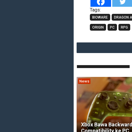
Tags:
BIOWARE
DRAGON A
ORIGIN
PC
RPG
News
Xbox Bawa Backwar
Compatibility ke PC,