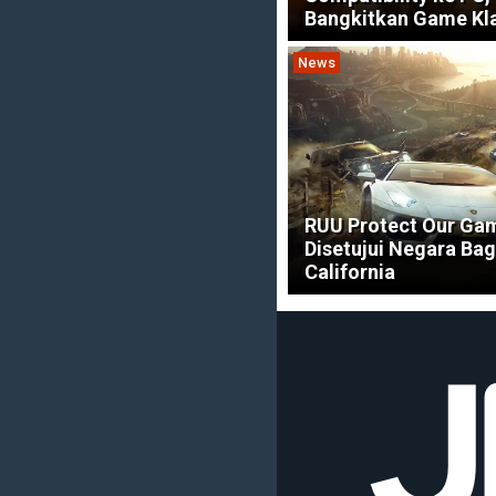
Bangkitkan Game Kl
News
RUU Protect Our Ga
Disetujui Negara Bag
California