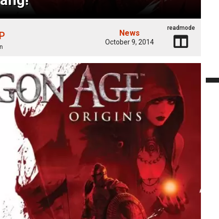
readmode
News
 P
October 9, 2014
n