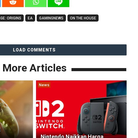
GE: ORIGINS
EA
GAMINGNEWS
ON THE HOUSE
LOAD COMMENTS
More Articles
News
d
Nintendo Naikkan Harga