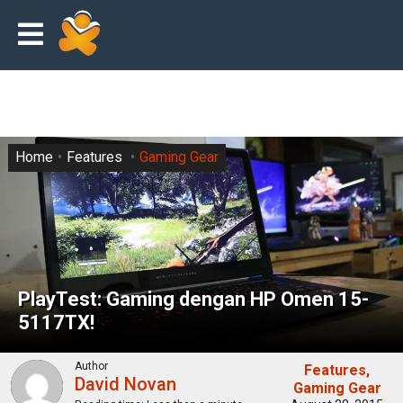
Home
Features
Gaming Gear
PlayTest: Gaming dengan HP Omen 15-
5117TX!
Author
Features
David Novan
Gaming Gear