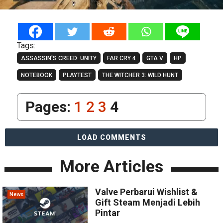
Tags:
ASSASSIN'S CREED: UNITY
FAR CRY 4
GTA V
HP
NOTEBOOK
PLAYTEST
THE WITCHER 3: WILD HUNT
Pages:
1
2
3
4
LOAD COMMENTS
More Articles
Valve Perbarui Wishlist &
News
Gift Steam Menjadi Lebih
Pintar