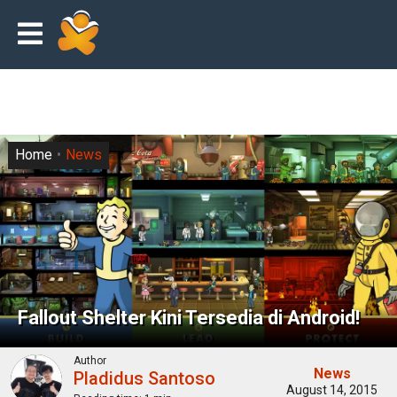
Home
News
Fallout Shelter Kini Tersedia di Android!
Author
News
Pladidus Santoso
August 14, 2015