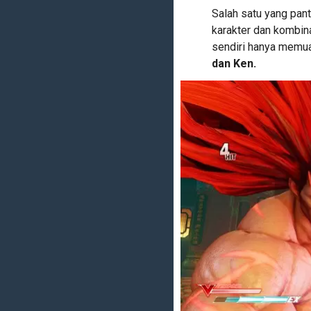
Salah satu yang pant
karakter dan kombina
sendiri hanya memua
dan Ken.