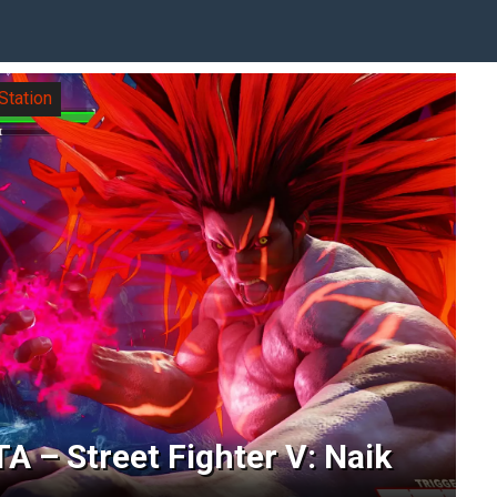
Station
A – Street Fighter V: Naik