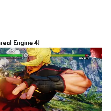
real Engine 4!