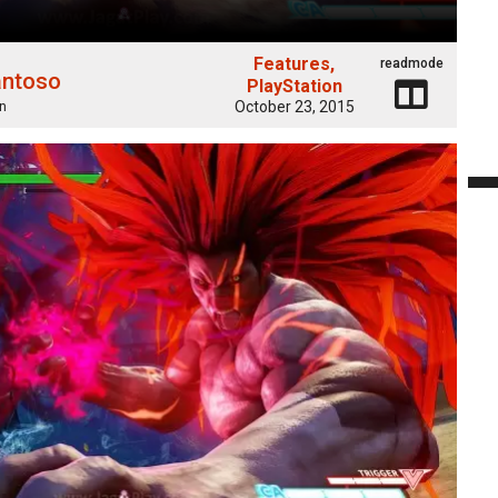
Features
readmode
antoso
PlayStation
October 23, 2015
n