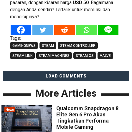
pasaran, dengan kisaran harga
USD 50
. Bagaimana
dengan Anda sendiri? Tertarik untuk memiliki dan
mencicipinya?
Tags:
GAMINGNEWS
STEAM
STEAM CONTROLLER
STEAM LINK
STEAM MACHINES
STEAM OS
VALVE
LOAD COMMENTS
More Articles
Qualcomm Snapdragon 8
News
Elite Gen 6 Pro Akan
Tingkatkan Performa
Mobile Gaming