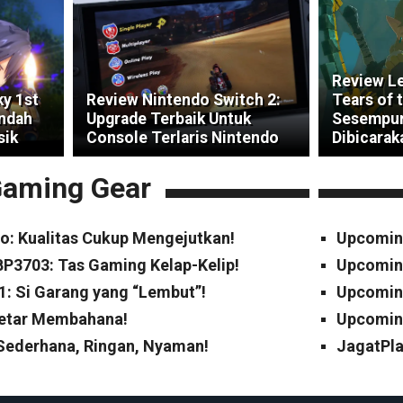
Review Le
ky 1st
Review Nintendo Switch 2:
Tears of 
indah
Upgrade Terbaik Untuk
Sesempur
sik
Console Terlaris Nintendo
Dibicarak
aming Gear
o: Kualitas Cukup Mengejutkan!
Upcomin
P3703: Tas Gaming Kelap-Kelip!
Upcomin
1: Si Garang yang “Lembut”!
Upcoming
Cetar Membahana!
Upcoming
 Sederhana, Ringan, Nyaman!
JagatPla