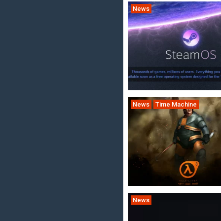
News
News
Time Machine
News