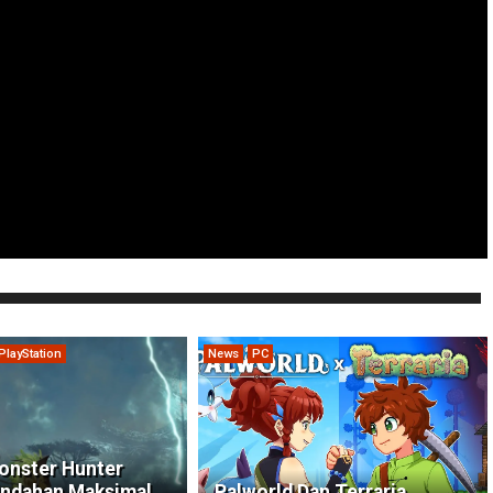
PlayStation
News
PC
onster Hunter
indahan Maksimal
Palworld Dan Terraria