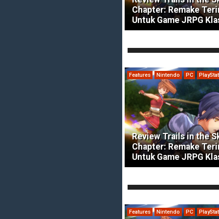
Chapter: Remake Ter
Untuk Game JRPG Kla
Features
Nintendo
PC
PlaySta
Review Trails in the S
Chapter: Remake Ter
Untuk Game JRPG Kla
Features
Nintendo
PC
PlaySta