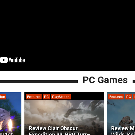
PC Games
tion
Features
PC
PlayStation
Features
PC
Review Clair Obscur
Review M
ky 1st
Expedition 33: RPG Turn-
Wilds: Ke