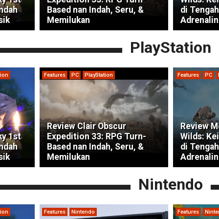
indah
Based nan Indah, Seru, &
di Tengah
sik
Memilukan
Adrenalin
PlayStation
tion
Features
PC
PlayStation
Features
PC
Review Clair Obscur
Review M
ky 1st
Expedition 33: RPG Turn-
Wilds: Ke
indah
Based nan Indah, Seru, &
di Tengah
sik
Memilukan
Adrenalin
Nintendo
tion
Features
Nintendo
Features
Nint