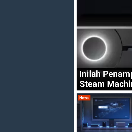
Inilah Penam
Steam Machi
News