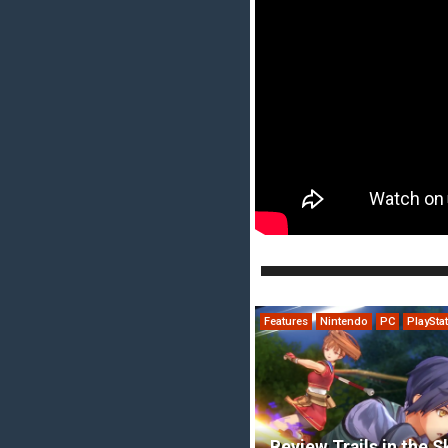
Features
Nintendo
PC
PlaySta
Review Trails in the S