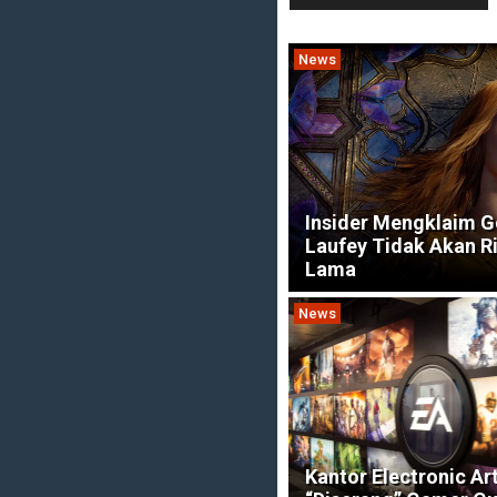
News
Insider Mengklaim G
Laufey Tidak Akan Ril
Lama
News
Kantor Electronic Ar