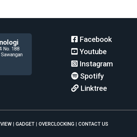
Facebook
nologi
4 No. 188
Youtube
ec Sawangan
Instagram
Spotify
Linktree
EVIEW
GADGET
OVERCLOCKING
CONTACT US