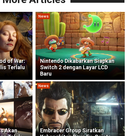
News
od of War:
Nintendo Dikabarkan Siapkan
is Terlalu
Switch 2 dengan Layar LCD
Baru
News
ts Akan
Embracer Group Siratkan