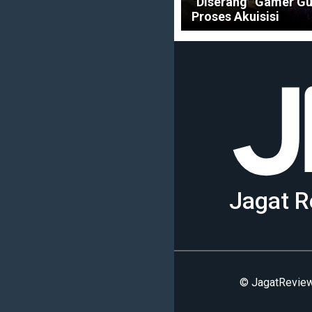
“Diserang” Gamer Gu
Proses Akuisisi
Jagat R
© JagatReview