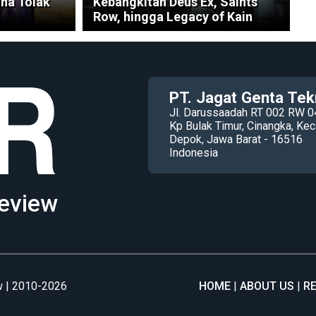
na Tolak
Kebangkitan Deus Ex, Saints
Row, hingga Legacy of Kain
PT. Jagat Genta Tek
Jl. Darussaadah RT 002 RW 0
Kp Bulak Timur, Cinangka, K
Depok, Jawa Barat - 16516
Indonesia
eview
 | 2010-2026
HOME
ABOUT US
R