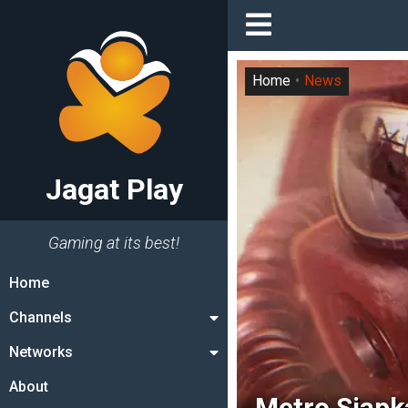
Home
News
Jagat Play
Gaming at its best!
Home
Channels
Networks
About
Metro Siapk