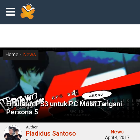
Home
News
Emulator PS3 untuk PC Mulai Tangani
Persona 5
Author
News
Pladidus Santoso
April 4, 2017