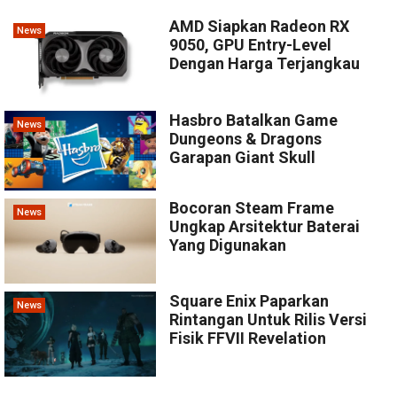
AMD Siapkan Radeon RX
News
9050, GPU Entry-Level
Dengan Harga Terjangkau
Hasbro Batalkan Game
News
Dungeons & Dragons
Garapan Giant Skull
Bocoran Steam Frame
News
Ungkap Arsitektur Baterai
Yang Digunakan
Square Enix Paparkan
News
Rintangan Untuk Rilis Versi
Fisik FFVII Revelation