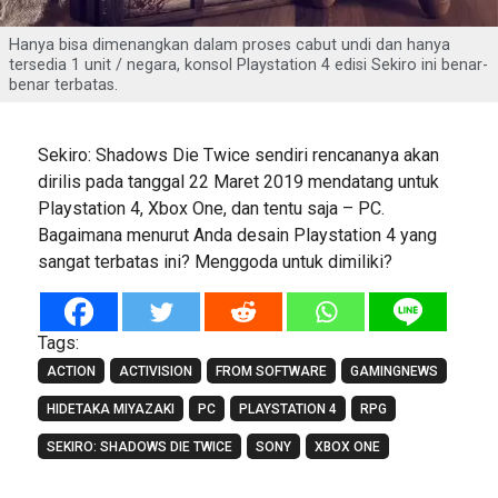
Hanya bisa dimenangkan dalam proses cabut undi dan hanya
tersedia 1 unit / negara, konsol Playstation 4 edisi Sekiro ini benar-
benar terbatas.
Sekiro: Shadows Die Twice sendiri rencananya akan
dirilis pada tanggal 22 Maret 2019 mendatang untuk
Playstation 4, Xbox One, dan tentu saja – PC.
Bagaimana menurut Anda desain Playstation 4 yang
sangat terbatas ini? Menggoda untuk dimiliki?
Tags:
ACTION
ACTIVISION
FROM SOFTWARE
GAMINGNEWS
HIDETAKA MIYAZAKI
PC
PLAYSTATION 4
RPG
SEKIRO: SHADOWS DIE TWICE
SONY
XBOX ONE