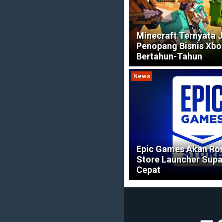
Minecraft Ternyata 
Penopang Bisnis Xb
Bertahun-Tahun
News
Epic Games Akan R
Store Launcher Supa
Cepat