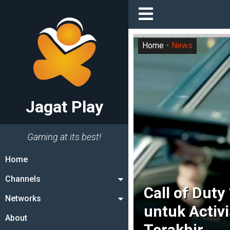
Home
News
Jagat Play
Gaming at its best!
Home
Channels
Call of Duty
Networks
untuk Activ
About
Terakhir