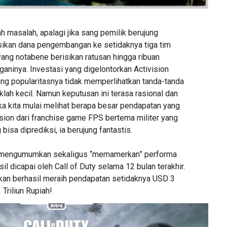
ah masalah, apalagi jika sang pemilik berujung
ikan dana pengembangan ke setidaknya tiga tim
ang notabene berisikan ratusan hingga ribuan
aninya. Investasi yang digelontorkan Activision
yang popularitasnya tidak memperlihatkan tanda-tanda
aklah kecil. Namun keputusan ini terasa rasional dan
ka kita mulai melihat berapa besar pendapatan yang
vision dari franchise game FPS bertema militer yang
g bisa diprediksi, ia berujung fantastis.
ja mengumumkan sekaligus “memamerkan” performa
il dicapai oleh Call of Duty selama 12 bulan terakhir.
tikan berhasil meraih pendapatan setidaknya USD 3
 Triliun Rupiah!