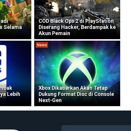
Jadi
COD Black Ops 2 di PlayStation
ox Selama
Diserang Hacker, Berdampak ke
Akun Pemain
News
ombak
Xbox Dikabarkan Akan Tetap
ya Lebih
Dukung Format Disc di Console
Next-Gen