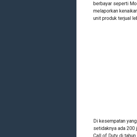
berbayar seperti Mo
melaporkan kenaikan
unit produk terjual l
Di kesempatan yang
setidaknya ada 200 
Call of Duty di tah