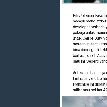
Rilis tahunan bukanl
mampu mendistribus
developer berbeda y
pekerja untuk menang
untuk Call of Duty, 
mereda ini tentu tid
bisa dimengerti keti
berhasil diraih Acti
satu ini. Seperti yan
Activision baru sa
fantastis yang berhas
Franchise ini dipas
miliar atau sekitar 42