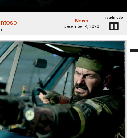
readmode
News
antoso
December 4, 2020
n