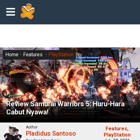
Home
Features
PlayStation
Review Samurai Warriors 5: Huru-Hara
Cabut Nyawa!
Author
Features
Pladidus Santoso
PlayStation