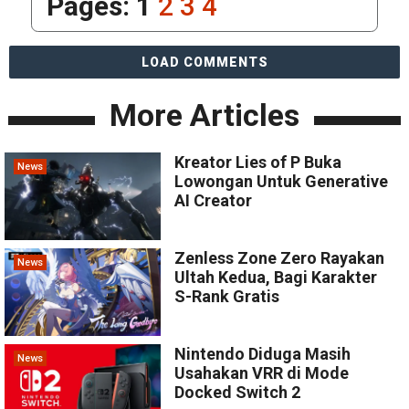
Pages:
1
2
3
4
LOAD COMMENTS
More Articles
Kreator Lies of P Buka
News
Lowongan Untuk Generative
AI Creator
Zenless Zone Zero Rayakan
News
Ultah Kedua, Bagi Karakter
S-Rank Gratis
Nintendo Diduga Masih
News
Usahakan VRR di Mode
Docked Switch 2