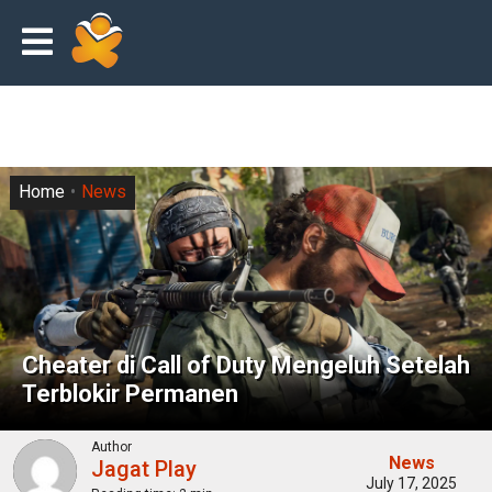
Home
News
Cheater di Call of Duty Mengeluh Setelah
Terblokir Permanen
Author
News
Jagat Play
July 17, 2025