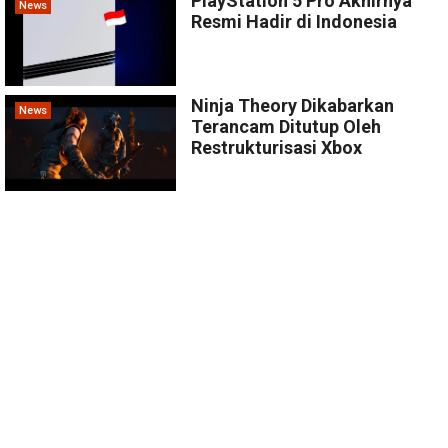
PlayStation 5 Pro Akhirnya
News
Resmi Hadir di Indonesia
Ninja Theory Dikabarkan
News
Terancam Ditutup Oleh
Restrukturisasi Xbox