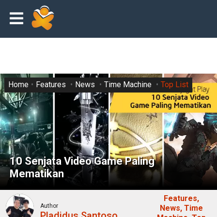
Home
Features
News
Time Machine
Top List
10 Senjata Video Game Paling
Mematikan
Features
Author
News
Time
Pladidus Santoso