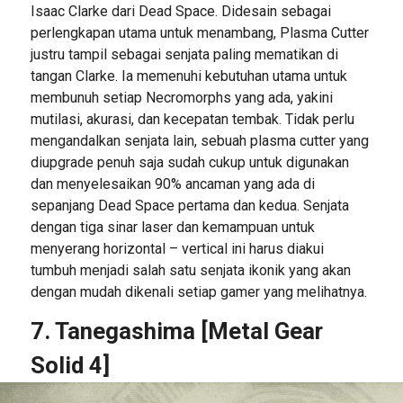
Isaac Clarke dari Dead Space. Didesain sebagai
perlengkapan utama untuk menambang, Plasma Cutter
justru tampil sebagai senjata paling mematikan di
tangan Clarke. Ia memenuhi kebutuhan utama untuk
membunuh setiap Necromorphs yang ada, yakini
mutilasi, akurasi, dan kecepatan tembak. Tidak perlu
mengandalkan senjata lain, sebuah plasma cutter yang
diupgrade penuh saja sudah cukup untuk digunakan
dan menyelesaikan 90% ancaman yang ada di
sepanjang Dead Space pertama dan kedua. Senjata
dengan tiga sinar laser dan kemampuan untuk
menyerang horizontal – vertical ini harus diakui
tumbuh menjadi salah satu senjata ikonik yang akan
dengan mudah dikenali setiap gamer yang melihatnya.
7. Tanegashima [Metal Gear
Solid 4]