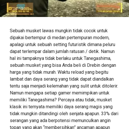
Sebuah musket lawas mungkin tidak cocok untuk
dipakai bertempur di medan pertempuran modern,
apalagi untuk sebuah setting futuristik dimana peluru
dapat terlempar dalam jumlah ratusan / detik. Namun
hal ini tampaknya tidak berlaku untuk Tanegashima,
sebuah musket yang bisa Anda beli di Drebin dengan
harga yang tidak murah. Waktu reload yang begitu
lambat dan daya serang yang tidak dapat diandalkan
tentu saja menjadi kelemahan yang sulit untuk ditolerir.
Namun mengapa setiap gamer memimpikan untuk
memiliki Tanegashima? Percaya atau tidak, musket
klasik ini ternyata memiliki daya serang magis yang
tidak mungkin ditandingi oleh senjata apapun. 33% dari
serangan yang ada berpotensi memunculkan angin
topan yang akan “membersihkan” ancaman apapun