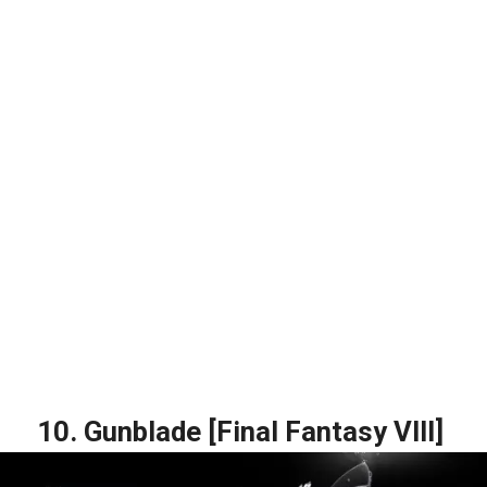
10. Gunblade [Final Fantasy VIII]