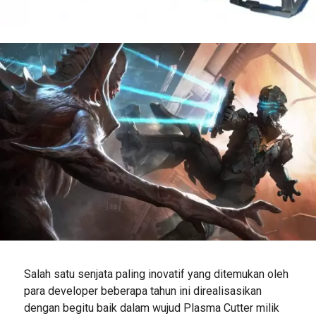
Salah satu senjata paling inovatif yang ditemukan oleh
para developer beberapa tahun ini direalisasikan
dengan begitu baik dalam wujud Plasma Cutter milik