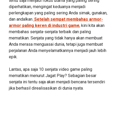
tentu saja menjadi fokus utama yang paling sering
diperhatikan, mengingat keduanya menjadi
perlengkapan yang paling sering Anda simak, gunakan,
dan andalkan.
Setelah sempat membahas armor-
armor paling keren di industri game
, kini kita akan
membahas senjata-senjata terbaik dan paling
mematikan. Senjata yang tidak hanya akan membuat
Anda merasa menguasai dunia, tetapi juga membuat
perjalanan Anda menyelamatkannya menjadi jauh lebih
epik.
Lantas, apa saja 10 senjata video game paling
mematikan menurut Jagat Play? Sebagian besar
senjata ini tentu saja akan menjadi bencana tersendiri
jika berhasil direalisasikan di dunia nyata.