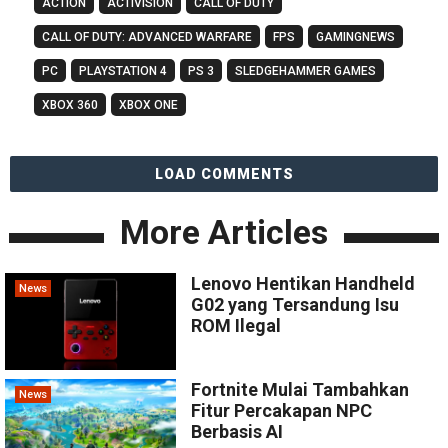
ACTION
ACTIVISION
CALL OF DUTY
CALL OF DUTY: ADVANCED WARFARE
FPS
GAMINGNEWS
PC
PLAYSTATION 4
PS 3
SLEDGEHAMMER GAMES
XBOX 360
XBOX ONE
LOAD COMMENTS
More Articles
Lenovo Hentikan Handheld
News
G02 yang Tersandung Isu
ROM Ilegal
Fortnite Mulai Tambahkan
News
Fitur Percakapan NPC
Berbasis AI