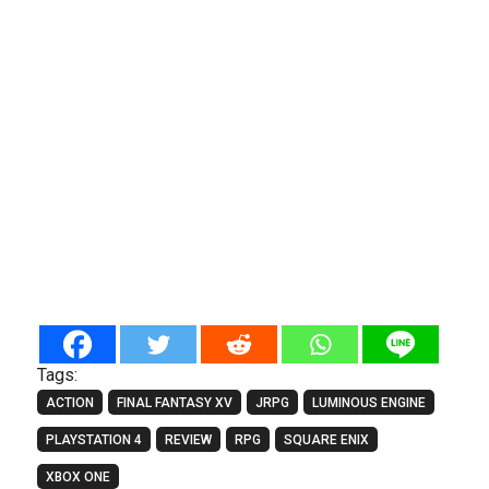
Tags:
ACTION
FINAL FANTASY XV
JRPG
LUMINOUS ENGINE
PLAYSTATION 4
REVIEW
RPG
SQUARE ENIX
XBOX ONE