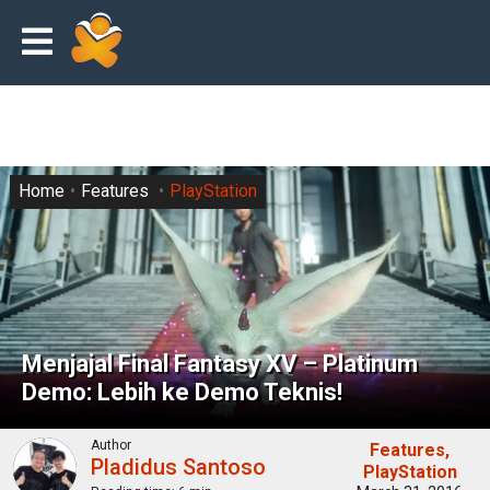
Home
Features
PlayStation
Menjajal Final Fantasy XV – Platinum
Demo: Lebih ke Demo Teknis!
Author
Features
Pladidus Santoso
PlayStation