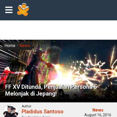
Home
News
FF XV Ditunda, Penjualan Persona 5
Melonjak di Jepang!
Author
News
Pladidus Santoso
August 16, 2016