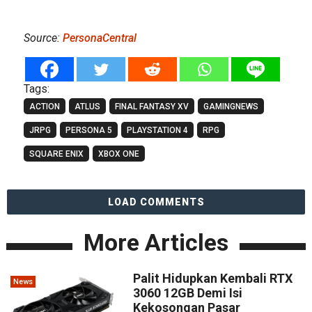
Source:
PersonaCentral
Tags:
ACTION
ATLUS
FINAL FANTASY XV
GAMINGNEWS
JRPG
PERSONA 5
PLAYSTATION 4
RPG
SQUARE ENIX
XBOX ONE
LOAD COMMENTS
More Articles
Palit Hidupkan Kembali RTX
News
3060 12GB Demi Isi
Kekosongan Pasar