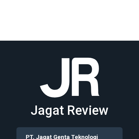
Jagat Review
PT. Jagat Genta Teknologi