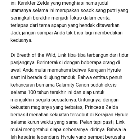
ini. Karakter Zelda yang menghiasi nama judul
utamanya selama ini merupakan sosok sang putri yang
seringkali berakhir menjadi fokus dalam cerita,
terlepas dari tema apapun yang hendak ditawarkan.
Jadi, jangan sampai Anda tak bisa lagi membedakan
keduanya.
Di Breath of the Wild, Link tiba-tiba terbangun dari tidur
panjangnya. Berinteraksi dengan beberapa orang di
awal, Anda mulai memahami bahwa Kerajaan Hyrule
saat ini berada di ujung tanduk. Bahwa entitas penuh
kehancuran bernama Calamity Ganon sudah eksis
selama 100 tahun terakhir ini dan siap untuk
mengakhiri segala sesuatunya. Untungnya, dengan
kekuatan magisnya yang terbatas, Princess Zelda
berhasil menahan kekuatan tersebut di Kerajaan Hyrule
selama kurun waktu yang sama. Pelan tapi pasti, Link
mulai mengetahui siapa sebenarnya dirinya. Bahwa ia
lah kesatria legendaris Hyrule yang sempat berusaha