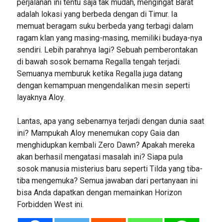
perjalanan ini tentu saja tak mudah, mengingat Barat
adalah lokasi yang berbeda dengan di Timur. Ia
memuat beragam suku berbeda yang terbagi dalam
ragam klan yang masing-masing, memiliki budaya-nya
sendiri. Lebih parahnya lagi? Sebuah pemberontakan
di bawah sosok bernama Regalla tengah terjadi.
Semuanya memburuk ketika Regalla juga datang
dengan kemampuan mengendalikan mesin seperti
layaknya Aloy.
Lantas, apa yang sebenarnya terjadi dengan dunia saat
ini? Mampukah Aloy menemukan copy Gaia dan
menghidupkan kembali Zero Dawn? Apakah mereka
akan berhasil mengatasi masalah ini? Siapa pula
sosok manusia misterius baru seperti Tilda yang tiba-
tiba mengemuka? Semua jawaban dari pertanyaan ini
bisa Anda dapatkan dengan memainkan Horizon
Forbidden West ini.