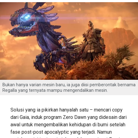
Bukan hanya varian mesin baru, ia juga diisi pemberontak bernama
Regalla yang ternyata mampu mengendalikan mesin.
Solusi yang ia pikirkan hanyalah satu – mencari copy
dari Gaia, induk program Zero Dawn yang didesain dari
awal untuk mengembalikan kehidupan di bumi setelah
fase post-post apocalyptic yang terjadi. Namun