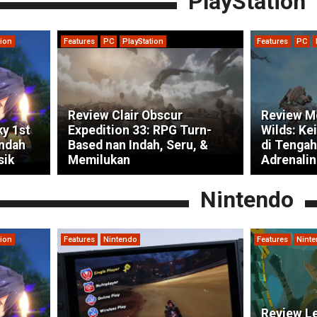
PlayStation
tion
Features
PC
PlayStation
Features
PC
Review Clair Obscur
Review M
ky 1st
Expedition 33: RPG Turn-
Wilds: Ke
indah
Based nan Indah, Seru, &
di Tengah
sik
Memilukan
Adrenalin
Nintendo
tion
Features
Nintendo
Features
Nint
Review Le