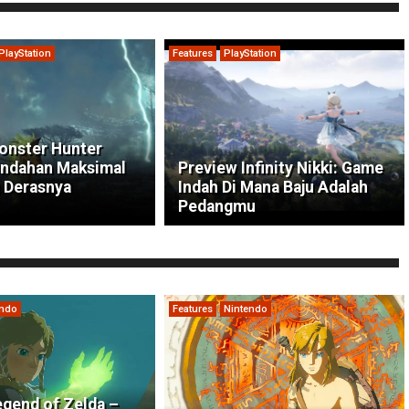
PlayStation
Features
PlayStation
onster Hunter
indahan Maksimal
Preview Infinity Nikki: Game
 Derasnya
Indah Di Mana Baju Adalah
Pedangmu
endo
Features
Nintendo
gend of Zelda –