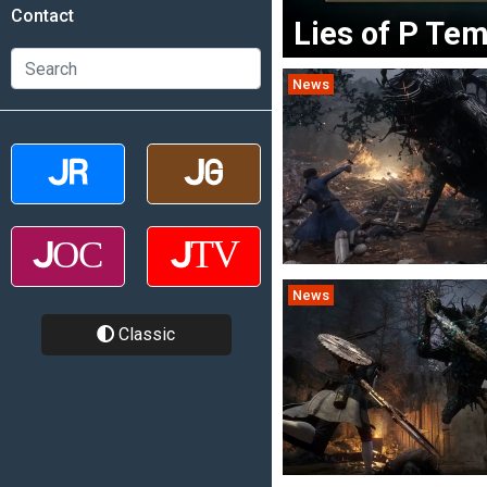
Contact
Lies of P Te
News
News
Classic