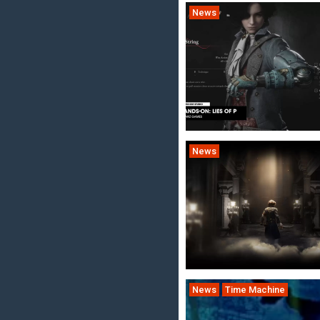
News
News
News
Time Machine