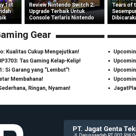
ky 1st
Review Nintendo Switch 2:
Tears of 
indah
Upgrade Terbaik Untuk
Sesempur
sik
Console Terlaris Nintendo
Dibicarak
aming Gear
o: Kualitas Cukup Mengejutkan!
Upcomin
P3703: Tas Gaming Kelap-Kelip!
Upcomin
1: Si Garang yang “Lembut”!
Upcoming
Cetar Membahana!
Upcoming
 Sederhana, Ringan, Nyaman!
JagatPla
PT. Jagat Genta Tek
Jl. Darussaadah RT 002 RW 0