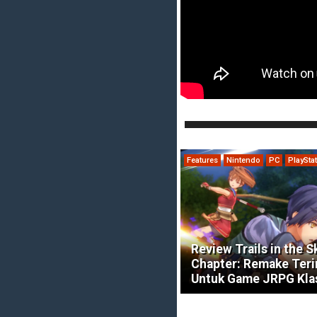
Features
Nintendo
PC
PlaySta
Review Trails in the S
Chapter: Remake Ter
Untuk Game JRPG Kla