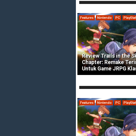
Features
Nintendo
PC
PlaySta
Review Trails in the S
Chapter: Remake Ter
Untuk Game JRPG Kla
Features
Nintendo
PC
PlaySta