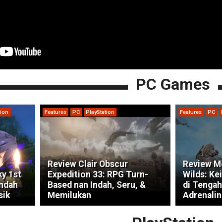
PC Games
tion
Features
PC
PlayStation
Features
PC
Review Clair Obscur
Review M
ky 1st
Expedition 33: RPG Turn-
Wilds: Ke
indah
Based nan Indah, Seru, &
di Tengah
sik
Memilukan
Adrenalin