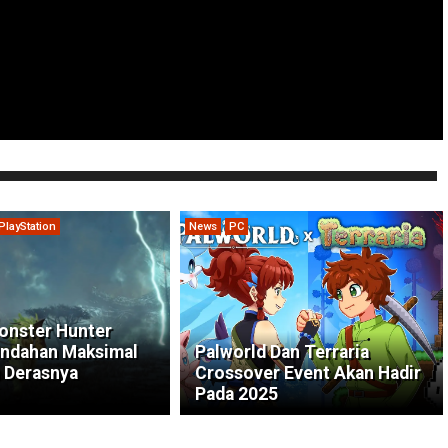
PlayStation
News
PC
onster Hunter
indahan Maksimal
Palworld Dan Terraria
 Derasnya
Crossover Event Akan Hadir
Pada 2025