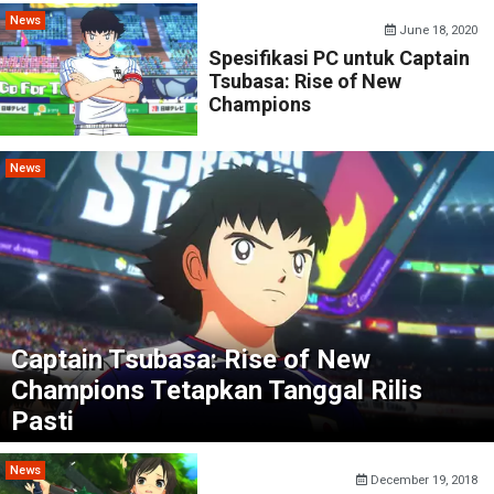
News
June 18, 2020
Spesifikasi PC untuk Captain
Tsubasa: Rise of New
Champions
News
Captain Tsubasa: Rise of New
Champions Tetapkan Tanggal Rilis
Pasti
News
December 19, 2018