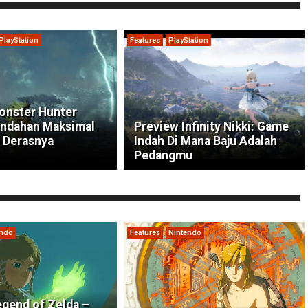
PlayStation
Features
PlayStation
onster Hunter
indahan Maksimal
Preview Infinity Nikki: Game
 Derasnya
Indah Di Mana Baju Adalah
Pedangmu
endo
Features
Nintendo
gend of Zelda –