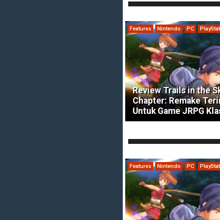
Features
Nintendo
PC
PlaySta
Review Trails in the S
Chapter: Remake Ter
Untuk Game JRPG Kla
Features
Nintendo
PC
PlaySta