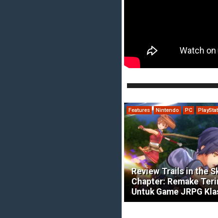
Features
Nintendo
PC
PlaySta
Review Trails in the S
Chapter: Remake Ter
Untuk Game JRPG Kla