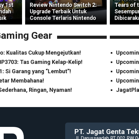
ky 1st
Review Nintendo Switch 2:
Tears of 
indah
Upgrade Terbaik Untuk
Sesempur
sik
Console Terlaris Nintendo
Dibicarak
aming Gear
o: Kualitas Cukup Mengejutkan!
Upcomin
P3703: Tas Gaming Kelap-Kelip!
Upcomin
1: Si Garang yang “Lembut”!
Upcoming
Cetar Membahana!
Upcoming
 Sederhana, Ringan, Nyaman!
JagatPla
PT. Jagat Genta Tek
Jl. Darussaadah RT 002 RW 0