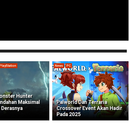
PlayStation
News
PC
onster Hunter
indahan Maksimal
Palworld Dan Terraria
 Derasnya
Crossover Event Akan Hadir
Pada 2025