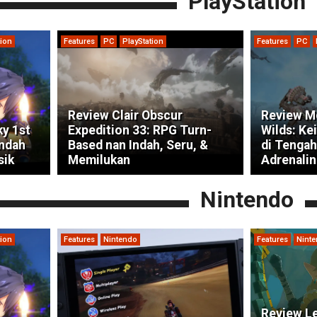
PlayStation
tion
Features
PC
PlayStation
Features
PC
Review Clair Obscur
Review M
ky 1st
Expedition 33: RPG Turn-
Wilds: Ke
indah
Based nan Indah, Seru, &
di Tengah
sik
Memilukan
Adrenalin
Nintendo
tion
Features
Nintendo
Features
Nint
Review Le