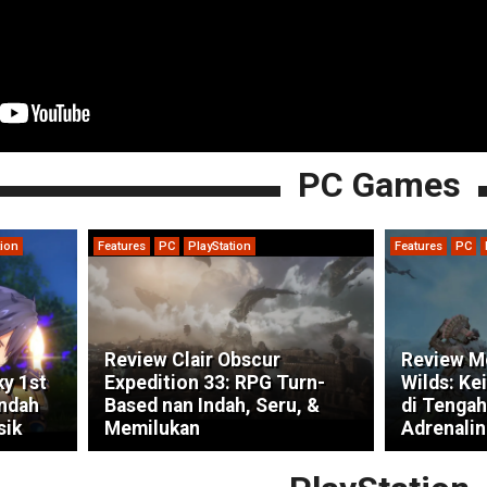
PC Games
tion
Features
PC
PlayStation
Features
PC
Review Clair Obscur
Review M
ky 1st
Expedition 33: RPG Turn-
Wilds: Ke
indah
Based nan Indah, Seru, &
di Tengah
sik
Memilukan
Adrenalin