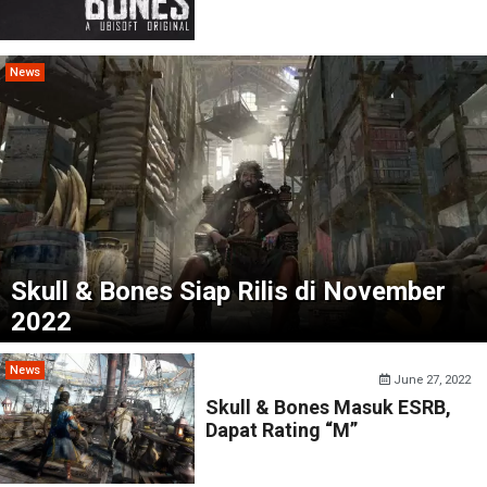
News
Skull & Bones Siap Rilis di November
2022
News
June 27, 2022
Skull & Bones Masuk ESRB,
Dapat Rating “M”