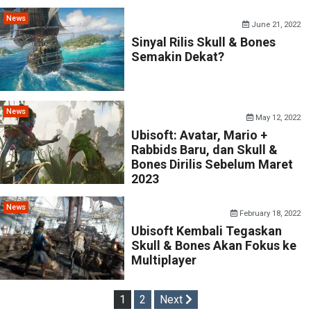
News
June 21, 2022
Sinyal Rilis Skull & Bones
Semakin Dekat?
News
May 12, 2022
Ubisoft: Avatar, Mario +
Rabbids Baru, dan Skull &
Bones Dirilis Sebelum Maret
2023
News
February 18, 2022
Ubisoft Kembali Tegaskan
Skull & Bones Akan Fokus ke
Multiplayer
Posts
1
2
Next