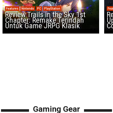
Features
Nintendo
PC
PlayStation
Fea
Review Trails in the Sky 1st
R
Chapter: Remake Terindah
U
Untuk Game JRPG Klasik
Co
Gaming Gear