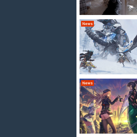
News
News