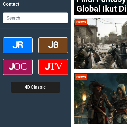
Contact
Global Ikut D
News
News
Classic