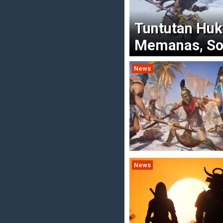
Tuntutan Huk
Memanas, So
News
News