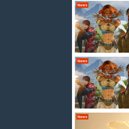
News
News
News