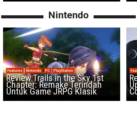
Nintendo
Features
Nintendo
PC
PlayStation
Fea
Review Trails in the Sky 1st
R
Chapter: Remake Terindah
U
Untuk Game JRPG Klasik
Co