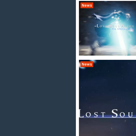
News
News