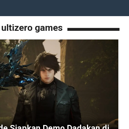
ultizero games
ide Siapkan Demo Dadakan di