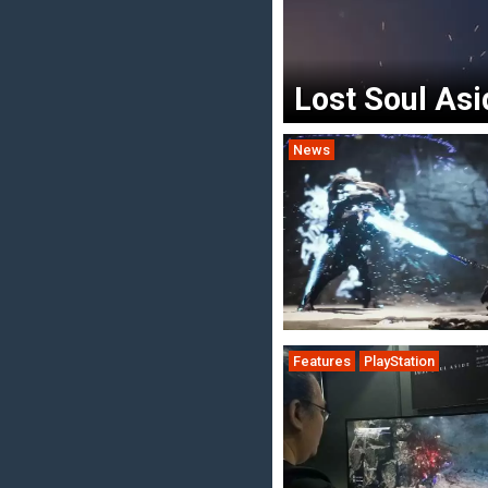
Lost Soul As
News
Features
PlayStation