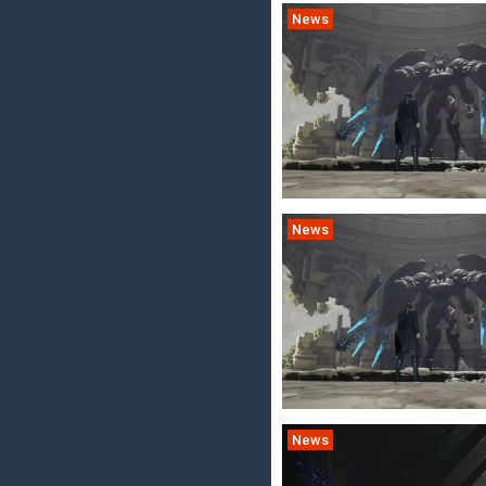
News
News
News