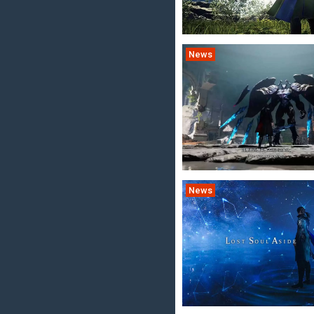
News
News