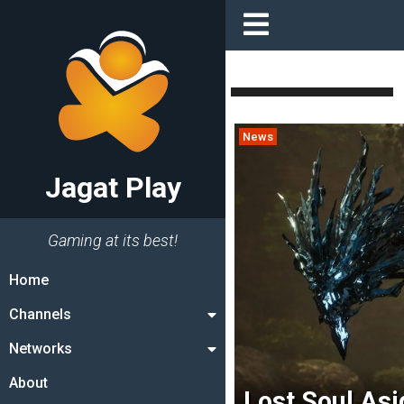
News
Jagat Play
Gaming at its best!
Home
Channels
Networks
About
Lost Soul As