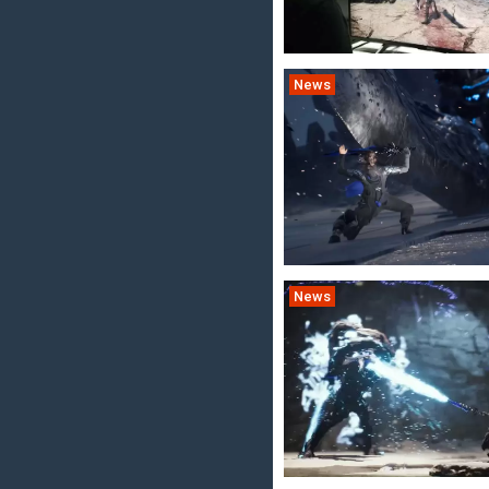
News
News