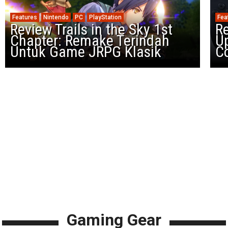
Features
Nintendo
PC
PlayStation
Fea
Review Trails in the Sky 1st
R
Chapter: Remake Terindah
U
Untuk Game JRPG Klasik
Co
Gaming Gear