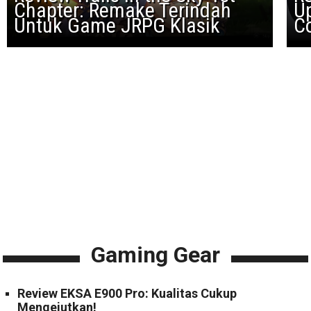
Chapter: Remake Terindah
U
Untuk Game JRPG Klasik
Co
Gaming Gear
Review EKSA E900 Pro: Kualitas Cukup
Mengejutkan!