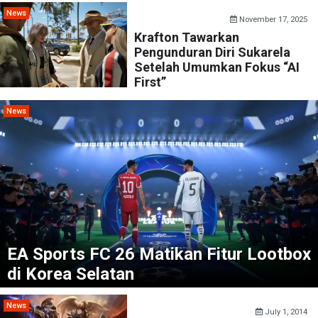
News
November 17, 2025
Krafton Tawarkan
Pengunduran Diri Sukarela
Setelah Umumkan Fokus “AI
First”
News
EA Sports FC 26 Matikan Fitur Lootbox
di Korea Selatan
News
July 1, 2014