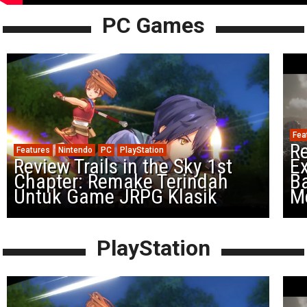
PC Games
Fea
Re
Features
Nintendo
PC
PlayStation
Review Trails in the Sky 1st
Ex
Chapter: Remake Terindah
Ba
Untuk Game JRPG Klasik
M
PlayStation