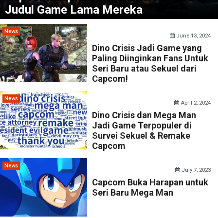
Judul Game Lama Mereka
News
June 13, 2024
Dino Crisis Jadi Game yang
Paling Diinginkan Fans Untuk
Seri Baru atau Sekuel dari
Capcom!
News
April 2, 2024
Dino Crisis dan Mega Man
Jadi Game Terpopuler di
Survei Sekuel & Remake
Capcom
News
July 7, 2023
Capcom Buka Harapan untuk
Seri Baru Mega Man