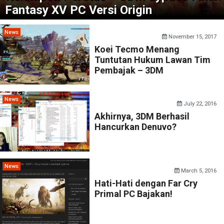
Fantasy XV PC Versi Origin
News
November 15, 2017
Koei Tecmo Menang
Tuntutan Hukum Lawan Tim
Pembajak – 3DM
News
July 22, 2016
Akhirnya, 3DM Berhasil
Hancurkan Denuvo?
News
March 5, 2016
Hati-Hati dengan Far Cry
Primal PC Bajakan!