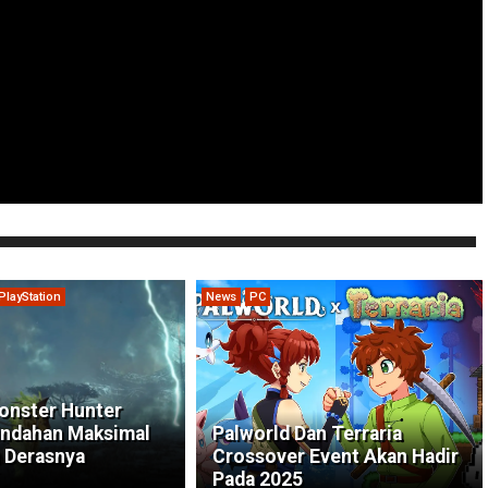
PlayStation
News
PC
onster Hunter
indahan Maksimal
Palworld Dan Terraria
 Derasnya
Crossover Event Akan Hadir
Pada 2025