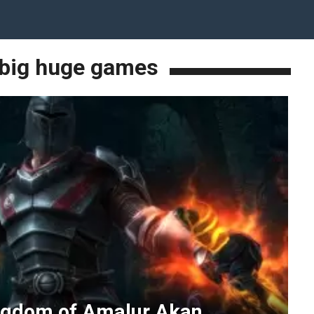
big huge games
ngdom of Amalur Akan