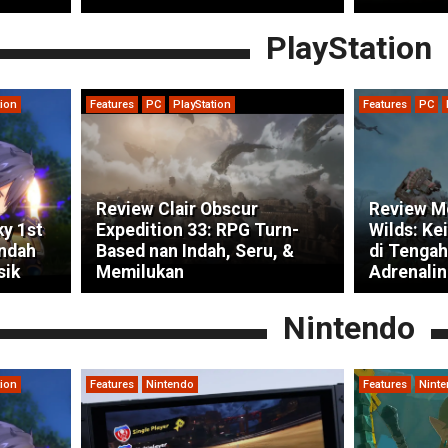
PlayStation
tion
Features
PC
PlayStation
Features
PC
Review Clair Obscur
Review M
ky 1st
Expedition 33: RPG Turn-
Wilds: Ke
indah
Based nan Indah, Seru, &
di Tengah
sik
Memilukan
Adrenalin
Nintendo
tion
Features
Nintendo
Features
Nint