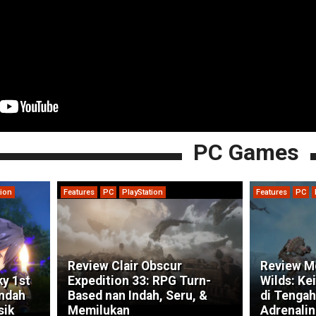
PC Games
tion
Features
PC
PlayStation
Features
PC
Review Clair Obscur
Review M
ky 1st
Expedition 33: RPG Turn-
Wilds: Ke
indah
Based nan Indah, Seru, &
di Tengah
sik
Memilukan
Adrenalin