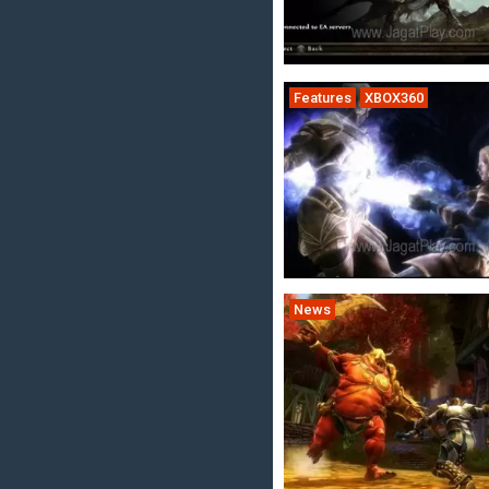
Features
XBOX360
News