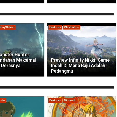
PlayStation
Features
PlayStation
onster Hunter
indahan Maksimal
Preview Infinity Nikki: Game
 Derasnya
Indah Di Mana Baju Adalah
Pedangmu
endo
Features
Nintendo