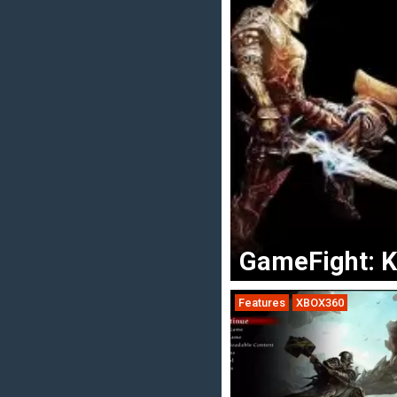
GameFight: K
Features
XBOX360