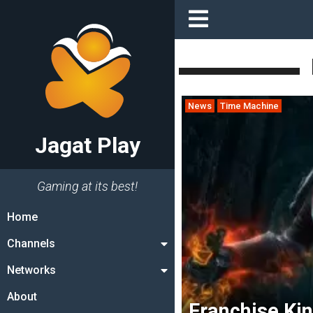
News
Time Machine
Jagat Play
Gaming at its best!
Home
Channels
Networks
About
Franchise Ki