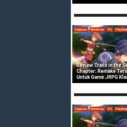
Features
Nintendo
PC
PlaySta
Review Trails in the S
Chapter: Remake Ter
Untuk Game JRPG Kla
Features
Nintendo
PC
PlaySta