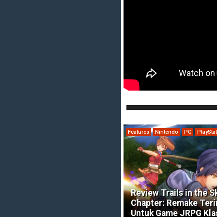
Features
Nintendo
PC
PlaySta
Review Trails in the S
Chapter: Remake Ter
Untuk Game JRPG Kla