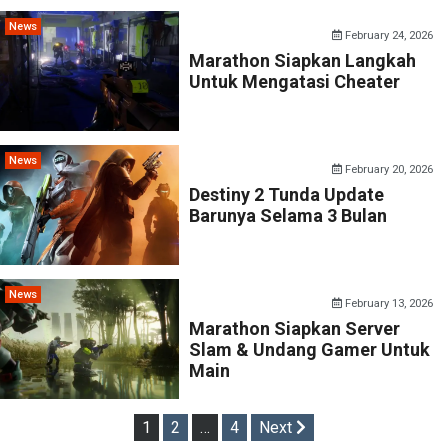
News
February 24, 2026
Marathon Siapkan Langkah
Untuk Mengatasi Cheater
News
February 20, 2026
Destiny 2 Tunda Update
Barunya Selama 3 Bulan
News
February 13, 2026
Marathon Siapkan Server
Slam & Undang Gamer Untuk
Main
Posts
1
2
…
4
Next