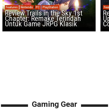
Features
Nintendo
PC
PlayStation
Fea
Review Trails in the Sky 1st
R
Chapter: Remake Terindah
U
Untuk Game JRPG Klasik
Co
Gaming Gear