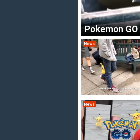
Pokemon GO 
News
News