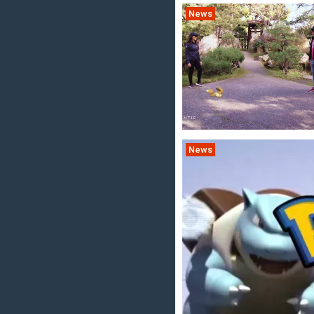
News
News