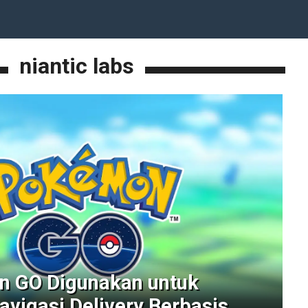
niantic labs
n GO Digunakan untuk
avigasi Delivery Berbasis