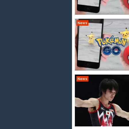
News
News