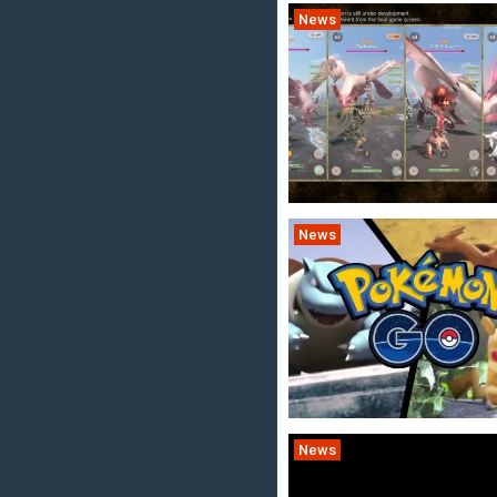
News
News
News