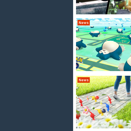
News
News