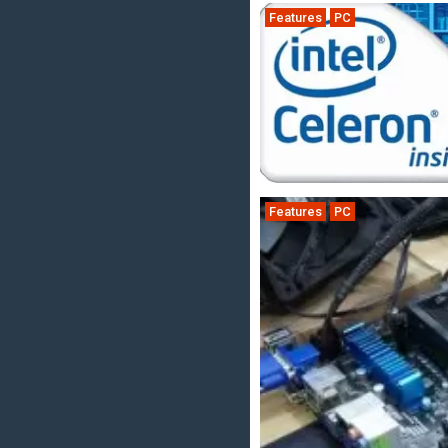
Features
PC
Features
PC