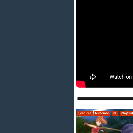
Features
Nintendo
PC
PlaySta