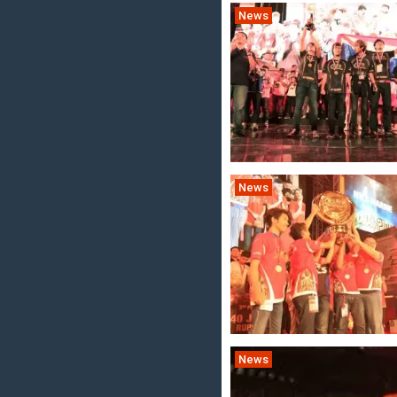
News
News
News