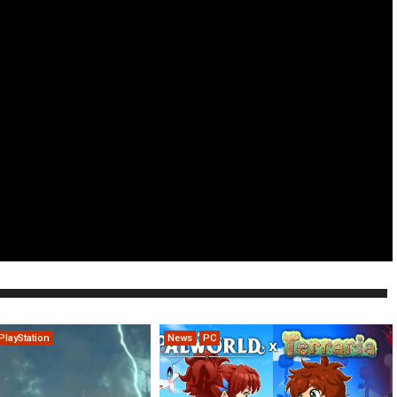
PlayStation
News
PC