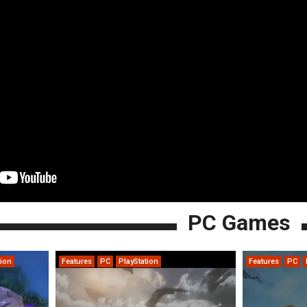
PC Games
tion
Features
PC
PlayStation
Features
PC