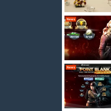
News
News