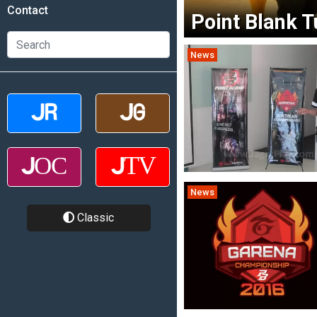
Contact
Point Blank T
News
News
Classic